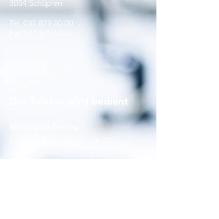
3054 Schüpfen
Tel.
031 879 50 00
Fax
031 879 50 01
Das Telefon wird bedient
Montag bis Freitag
07:30 – 12:00 / 13:30 – 16:30
Unsere Öffnungszeiten
ab 07.04.2025
Montag
07:00 – 12:00 / 13:30 – 17:00