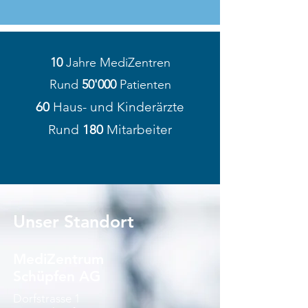
10
Jahre MediZentren
Rund
50'000
Patienten
60
Haus- und Kinderärzte
Rund
180
Mitarbeiter
Unser Standort
MediZentrum
Schüpfen AG
Dorfstrasse 1