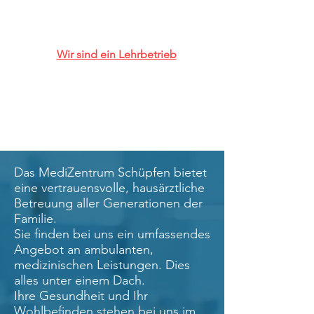
Wir sind ein Lehrbetrieb
Infolge Geschäftsausflug bleibt das
MediZentrum Schüpfen am
Freitag,
21.08.2026
geschlossen.
Das MediZentrum Schüpfen bietet
eine vertrauensvolle, hausärztliche
Betreuung aller Generationen der
Familie.
Sie finden bei uns ein umfassendes
Angebot an ambulanten,
medizinischen Leistungen. Dies
alles unter einem Dach.
Ihre Gesundheit und Ihr
Wohlbefinden stehen bei uns im