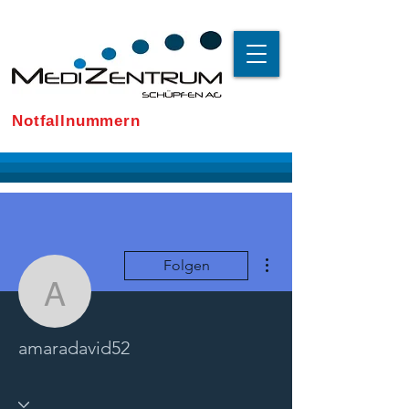
Notfallnummern
Weitere Optionen
Folgen
amaradavid52
amaradavid52